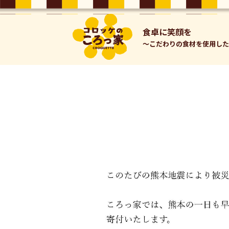
⾷卓に笑顔を
～こだわりの⾷材を使⽤し