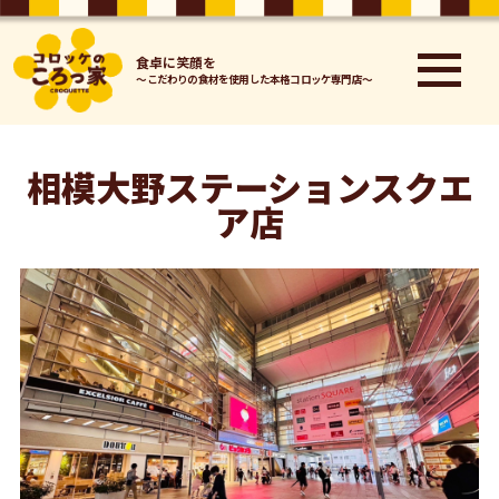
⾷卓に笑顔を
～こだわりの⾷材を使⽤した本格コロッケ専⾨店～
相模大野ステーションスクエ
ア店