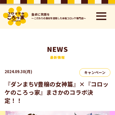
⾷卓に笑顔を
～こだわりの⾷材を使⽤した本格コロッケ専⾨店～
NEWS
最新情報
2024.09.30(月)
キャンペーン
『ダンまちV豊穣の女神篇』×『コロッ
ケのころっ家』まさかのコラボ決
定！！