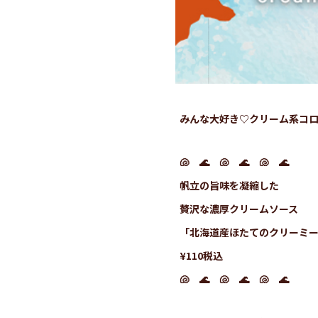
みんな大好き♡クリーム系コ
🐚 🌊 🐚 🌊 🐚 🌊
帆立の旨味を凝縮した
贅沢な濃厚クリームソース
「北海道産ほたてのクリーミ
¥110税込
🐚 🌊 🐚 🌊 🐚 🌊